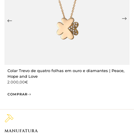
Colar Trevo de quatro folhas em ouro e diamantes | Peace,
Hope and Love
2.000,00
€
COMPRAR
MANUFATURA
M