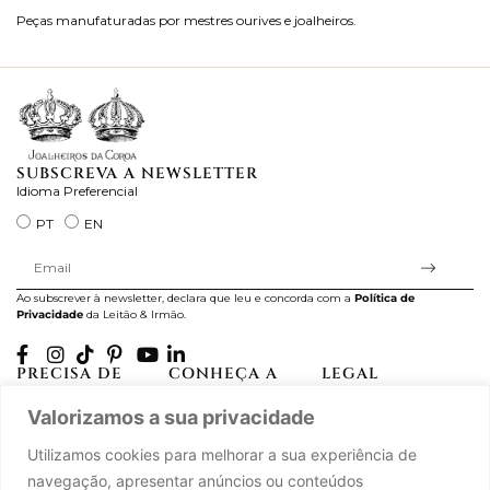
Peças manufaturadas por mestres ourives e joalheiros.
Jo
ra
SUBSCREVA A NEWSLETTER
Idioma Preferencial
PT
EN
Ao subscrever à newsletter, declara que leu e concorda com a
Política de
Privacidade
da Leitão & Irmão.
PRECISA DE
CONHEÇA A
LEGAL
AJUDA?
CASA LEITÃO
Projectos Apoiados pela
Valorizamos a sua privacidade
A minha conta
História
UE
Cuidado com as Peças
Atelier
Política de Privacidade
Utilizamos cookies para melhorar a sua experiência de
Trocas & Devoluções
Oficinas
Termos e Condições
navegação, apresentar anúncios ou conteúdos