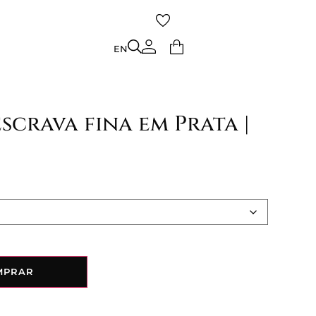
TO
EN
EN
escrava fina em Prata |
MPRAR