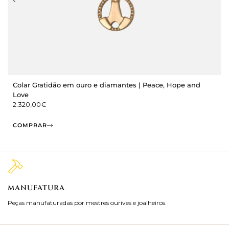
Colar Gratidão em ouro e diamantes | Peace, Hope and
Love
2.320,00
€
COMPRAR
MANUFATURA
M
Peças manufaturadas por mestres ourives e joalheiros.
Jo
ra