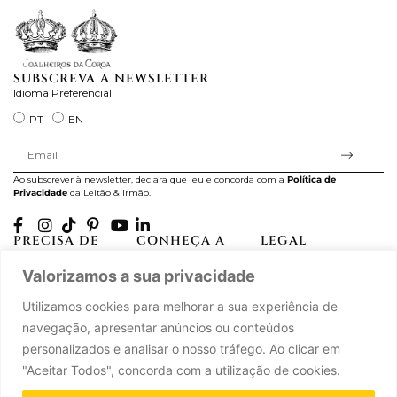
SUBSCREVA A NEWSLETTER
Idioma Preferencial
PT
EN
Ao subscrever à newsletter, declara que leu e concorda com a
Política de
Privacidade
da Leitão & Irmão.
PRECISA DE
CONHEÇA A
LEGAL
AJUDA?
CASA LEITÃO
Projectos Apoiados pela
Valorizamos a sua privacidade
A minha conta
História
UE
Cuidado com as Peças
Atelier
Política de Privacidade
Utilizamos cookies para melhorar a sua experiência de
Trocas & Devoluções
Oficinas
Termos e Condições
navegação, apresentar anúncios ou conteúdos
Perguntas Frequentes
Journal
Livro de Reclamações
personalizados e analisar o nosso tráfego. Ao clicar em
Contacte-nos
Press
"Aceitar Todos", concorda com a utilização de cookies.
Carreiras
Parcerias