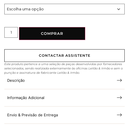
COMPRAR
CONTACTAR ASSISTENTE
Este produto pertence a uma seleção de peças desenvolvidas por fornecedores
selecionados, sendo realizada externamente às oficinas Leitão & Irmão e sem o
punção e assinatura de fabricante Leitão & Irmão.
Descrição
Informação Adicional
Envio & Previsão de Entrega