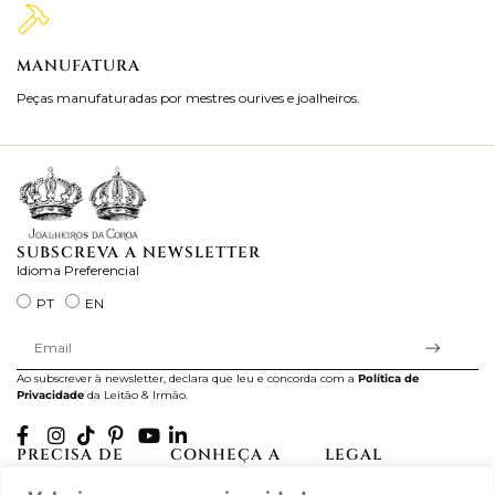
MANUFATURA
M
Peças manufaturadas por mestres ourives e joalheiros.
Jo
ra
SUBSCREVA A NEWSLETTER
Idioma Preferencial
PT
EN
Ao subscrever à newsletter, declara que leu e concorda com a
Política de
Privacidade
da Leitão & Irmão.
PRECISA DE
CONHEÇA A
LEGAL
AJUDA?
CASA LEITÃO
Projectos Apoiados pela