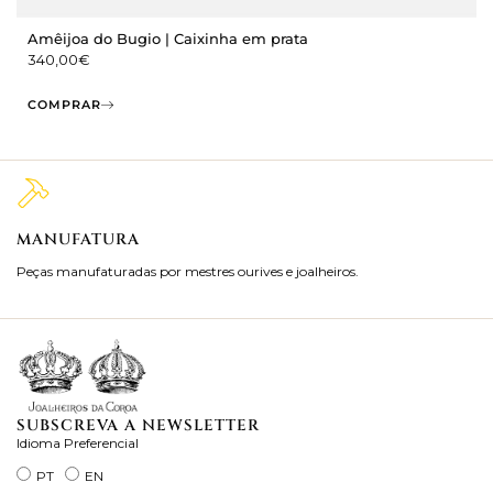
Amêijoa do Bugio | Caixinha em prata
340,00
€
COMPRAR
MANUFATURA
M
Peças manufaturadas por mestres ourives e joalheiros.
Jo
ra
SUBSCREVA A NEWSLETTER
Idioma Preferencial
PT
EN