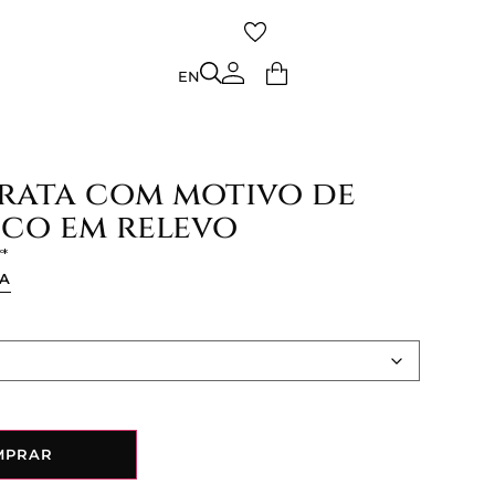
TO
EN
EN
prata com motivo de
ico em relevo
ÇA
MPRAR