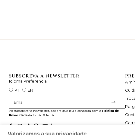
SUBSCREVA A NEWSLETTER
PRE
Idioma Preferencial
A mi
Cuid
PT
EN
Troc
Perg
Ao subscrever à newsletter, declara que leu e concorda com a
Política de
Cont
Privacidade
da Leitão & Irmão.
Carre
Valorizamos a sua privacidade