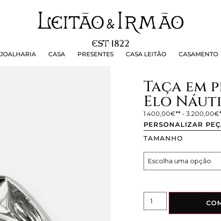
OALHARIA
CASA
PRESENTES
CASA LEITÃO
CASAMEN
JOALHARIA
CASA
PRESENTES
CASA LEITÃO
CASAMENTO
Taça em 
Elo Náut
1.400,00
€
-
3.200,00
€
PERSONALIZAR PE
TAMANHO
CO