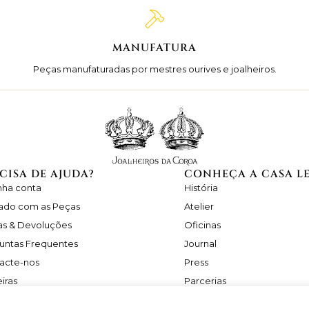
MANUFATURA
Peças manufaturadas por mestres ourives e joalheiros.
CISA DE AJUDA?
CONHEÇA A CASA L
nha conta
História
ado com as Peças
Atelier
as & Devoluções
Oficinas
untas Frequentes
Journal
acte-nos
Press
iras
Parcerias