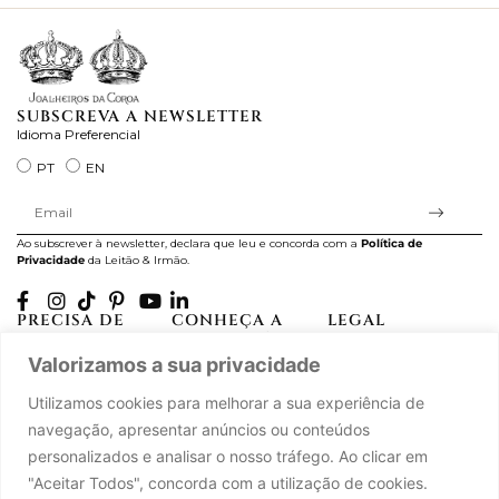
SUBSCREVA A NEWSLETTER
Idioma Preferencial
PT
EN
Ao subscrever à newsletter, declara que leu e concorda com a
Política de
Privacidade
da Leitão & Irmão.
PRECISA DE
CONHEÇA A
LEGAL
AJUDA?
CASA LEITÃO
Projectos Apoiados pela
Valorizamos a sua privacidade
A minha conta
História
UE
Cuidado com as Peças
Atelier
Política de Privacidade
Utilizamos cookies para melhorar a sua experiência de
Trocas & Devoluções
Oficinas
Termos e Condições
navegação, apresentar anúncios ou conteúdos
Perguntas Frequentes
Journal
Livro de Reclamações
personalizados e analisar o nosso tráfego. Ao clicar em
Contacte-nos
Press
"Aceitar Todos", concorda com a utilização de cookies.