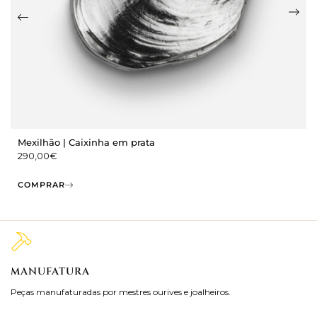
Mexilhão | Caixinha em prata
290,00
€
COMPRAR
MANUFATURA
M
Peças manufaturadas por mestres ourives e joalheiros.
Jo
ra