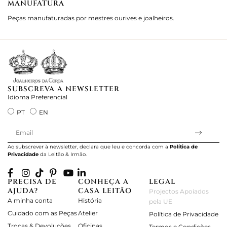
MANUFATURA
M
Peças manufaturadas por mestres ourives e joalheiros.
Jo
e 
SUBSCREVA A NEWSLETTER
Idioma Preferencial
PT
EN
Ao subscrever à newsletter, declara que leu e concorda com a
Política de
Privacidade
da Leitão & Irmão.
PRECISA DE
CONHEÇA A
LEGAL
AJUDA?
CASA LEITÃO
Projectos Apoiados
A minha conta
História
pela UE
Cuidado com as Peças
Atelier
Política de Privacidade
Trocas & Devoluções
Oficinas
Termos e Condições