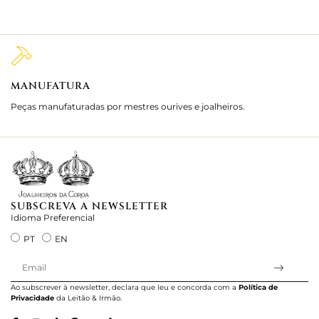
MANUFATURA
M
Peças manufaturadas por mestres ourives e joalheiros.
Jo
e 
SUBSCREVA A NEWSLETTER
Idioma Preferencial
PT
EN
Ao subscrever à newsletter, declara que leu e concorda com a
Política de
Privacidade
da Leitão & Irmão.