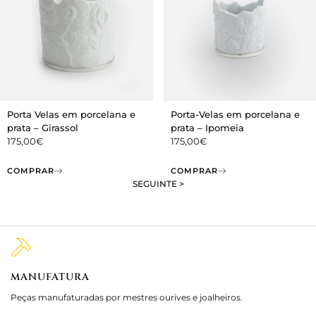
Porta Velas em porcelana e
Porta-Velas em porcelana e
prata – Girassol
prata – Ipomeia
175,00
€
175,00
€
COMPRAR
COMPRAR
SEGUINTE >
MANUFATURA
M
Peças manufaturadas por mestres ourives e joalheiros.
Jo
e 