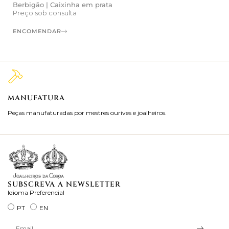
Berbigão | Caixinha em prata
Preço sob consulta
ENCOMENDAR
MANUFATURA
M
Peças manufaturadas por mestres ourives e joalheiros.
Jo
ra
SUBSCREVA A NEWSLETTER
Idioma Preferencial
PT
EN