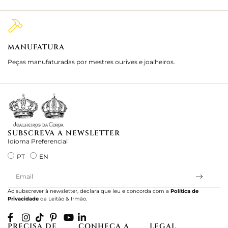
MANUFATURA
M
Peças manufaturadas por mestres ourives e joalheiros.
Jo
e 
SUBSCREVA A NEWSLETTER
Idioma Preferencial
PT
EN
Ao subscrever à newsletter, declara que leu e concorda com a
Política de
Privacidade
da Leitão & Irmão.
PRECISA DE
CONHEÇA A
LEGAL