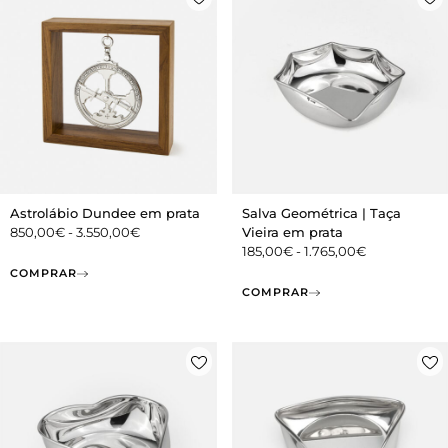
Astrolábio Dundee em prata
Salva Geométrica | Taça
850,00
€
-
3.550,00
€
Vieira em prata
185,00
€
-
1.765,00
€
COMPRAR
COMPRAR