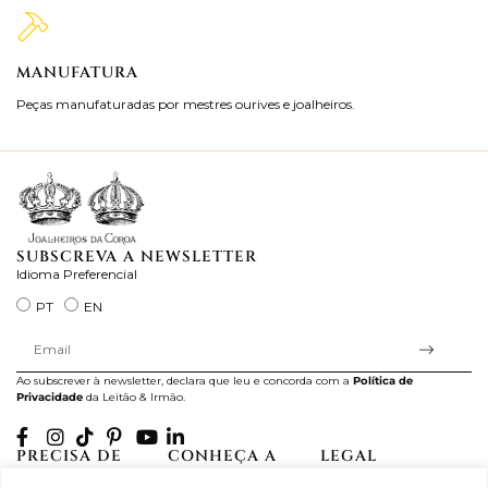
MANUFATURA
M
Peças manufaturadas por mestres ourives e joalheiros.
Jo
ra
SUBSCREVA A NEWSLETTER
Idioma Preferencial
PT
EN
Ao subscrever à newsletter, declara que leu e concorda com a
Política de
Privacidade
da Leitão & Irmão.
PRECISA DE
CONHEÇA A
LEGAL
AJUDA?
CASA LEITÃO
Projectos Apoiados pela