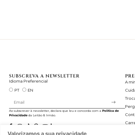
SUBSCREVA A NEWSLETTER
PRE
Idioma Preferencial
A mi
Cuid
PT
EN
Troc
Perg
Ao subscrever à newsletter, declara que leu e concorda com a
Política de
Cont
Privacidade
da Leitão & Irmão.
Carre
Valorizamos a sua privacidade