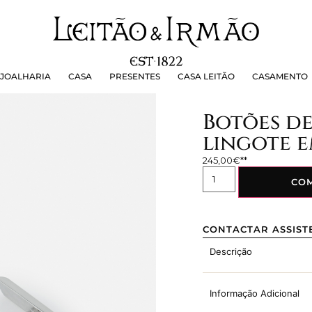
OALHARIA
CASA
PRESENTES
CASA LEITÃO
CASAMEN
JOALHARIA
CASA
PRESENTES
CASA LEITÃO
CASAMENTO
Botões d
lingote 
245,00
€
CO
CONTACTAR ASSIST
Descrição
Informação Adicional