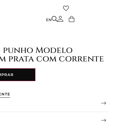
TO
EN
EN
e punho Modelo
em prata com corrente
MPRAR
ENTE