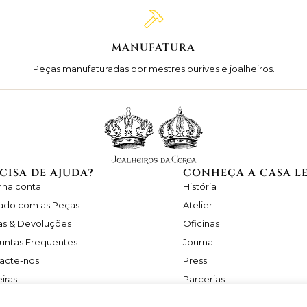
MANUFATURA
Peças manufaturadas por mestres ourives e joalheiros.
CISA DE AJUDA?
CONHEÇA A CASA L
nha conta
História
ado com as Peças
Atelier
as & Devoluções
Oficinas
untas Frequentes
Journal
acte-nos
Press
iras
Parcerias