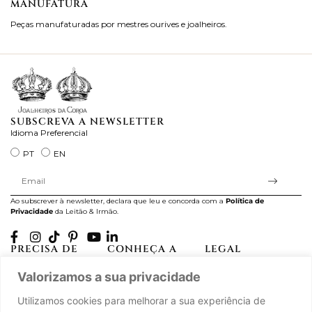
MANUFATURA
M
Peças manufaturadas por mestres ourives e joalheiros.
Jo
ra
SUBSCREVA A NEWSLETTER
Idioma Preferencial
PT
EN
Ao subscrever à newsletter, declara que leu e concorda com a
Política de
Privacidade
da Leitão & Irmão.
PRECISA DE
CONHEÇA A
LEGAL
AJUDA?
CASA LEITÃO
Projectos Apoiados pela
Valorizamos a sua privacidade
A minha conta
História
UE
Cuidado com as Peças
Atelier
Política de Privacidade
Utilizamos cookies para melhorar a sua experiência de
Trocas & Devoluções
Oficinas
Termos e Condições