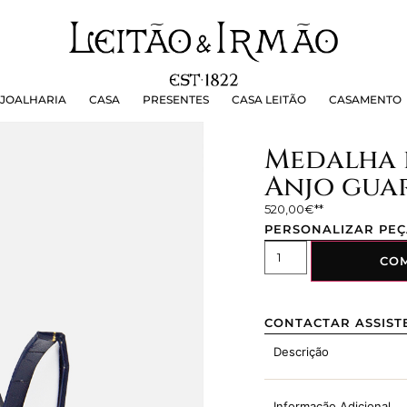
OALHARIA
CASA
PRESENTES
CASA LEITÃO
CASAMEN
JOALHARIA
CASA
PRESENTES
CASA LEITÃO
CASAMENTO
Medalha d
Anjo gua
520,00
€
PERSONALIZAR PE
CO
CONTACTAR ASSIST
Descrição
Informação Adicional