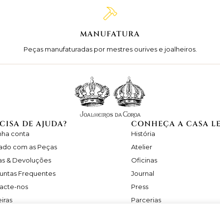
MANUFATURA
Peças manufaturadas por mestres ourives e joalheiros.
CISA DE AJUDA?
CONHEÇA A CASA L
nha conta
História
ado com as Peças
Atelier
as & Devoluções
Oficinas
untas Frequentes
Journal
acte-nos
Press
iras
Parcerias