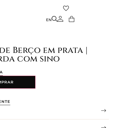
TO
EN
EN
e Berço em prata |
rda com sino
ÇA
MPRAR
ENTE