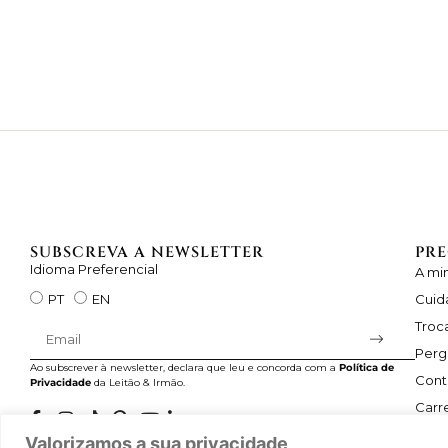
SUBSCREVA A NEWSLETTER
PRE
Idioma Preferencial
A mi
Cuid
PT
EN
Troc
Perg
Ao subscrever à newsletter, declara que leu e concorda com a
Política de
Cont
Privacidade
da Leitão & Irmão.
Carre
Valorizamos a sua privacidade