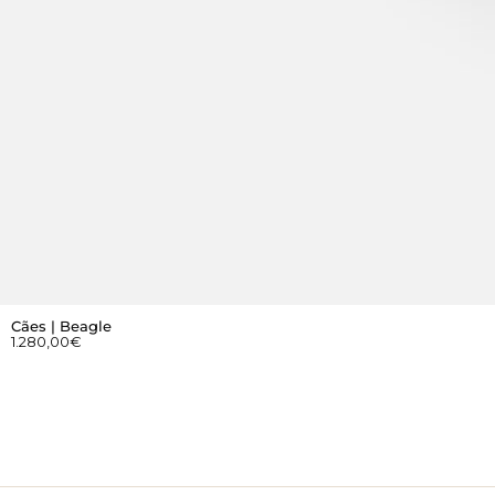
Cães | Beagle
1.280,00
€