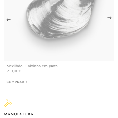
Mexilhão | Caixinha em prata
290,00
€
COMPRAR
MANUFATURA
M