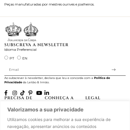
Peças manufaturadas por mestres ourives e joalheiros.
Jo
ra
SUBSCREVA A NEWSLETTER
Idioma Preferencial
PT
EN
Ao subscrever à newsletter, declara que leu e concorda com a
Política de
Privacidade
da Leitão & Irmão.
PRECISA DE
CONHEÇA A
LEGAL
AJUDA?
CASA LEITÃO
Projectos Apoiados pela
Valorizamos a sua privacidade
A minha conta
História
UE
Cuidado com as Peças
Atelier
Política de Privacidade
Utilizamos cookies para melhorar a sua experiência de
Trocas & Devoluções
Oficinas
Termos e Condições
navegação, apresentar anúncios ou conteúdos