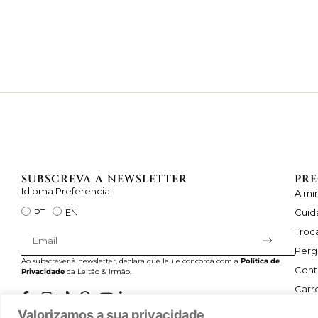
SUBSCREVA A NEWSLETTER
PRE
Idioma Preferencial
A mi
Cuid
PT
EN
Troc
Perg
Ao subscrever à newsletter, declara que leu e concorda com a
Política de
Cont
Privacidade
da Leitão & Irmão.
Carre
Valorizamos a sua privacidade