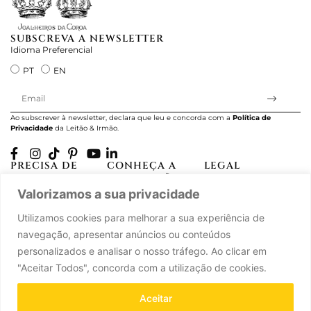
SUBSCREVA A NEWSLETTER
Idioma Preferencial
PT
EN
Ao subscrever à newsletter, declara que leu e concorda com a
Política de
Privacidade
da Leitão & Irmão.
PRECISA DE
CONHEÇA A
LEGAL
AJUDA?
CASA LEITÃO
Projectos Apoiados
A minha conta
História
Valorizamos a sua privacidade
pela UE
Cuidado com as Peças
Atelier
Política de Privacidade
Utilizamos cookies para melhorar a sua experiência de
Trocas & Devoluções
Oficinas
Termos e Condições
navegação, apresentar anúncios ou conteúdos
Perguntas Frequentes
Journal
Livro de Reclamações
personalizados e analisar o nosso tráfego. Ao clicar em
Contacte-nos
Press
"Aceitar Todos", concorda com a utilização de cookies.
Carreiras
Parcerias
Aceitar