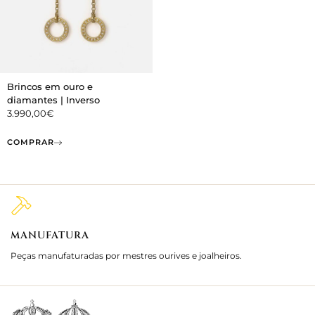
Brincos em ouro e
diamantes | Inverso
3.990,00
€
COMPRAR
MANUFATURA
M
Peças manufaturadas por mestres ourives e joalheiros.
Jo
e 