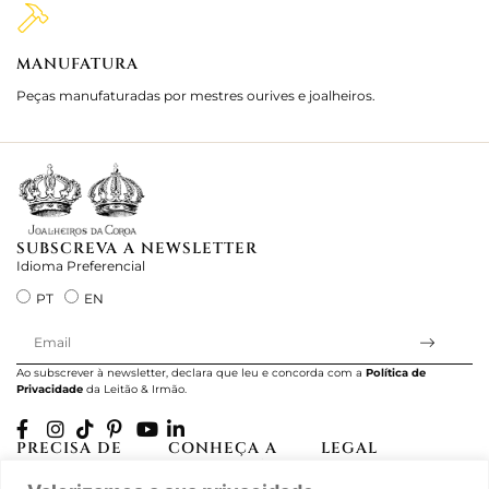
MANUFATURA
M
Peças manufaturadas por mestres ourives e joalheiros.
Jo
e 
SUBSCREVA A NEWSLETTER
Idioma Preferencial
PT
EN
Ao subscrever à newsletter, declara que leu e concorda com a
Política de
Privacidade
da Leitão & Irmão.
PRECISA DE
CONHEÇA A
LEGAL
AJUDA?
CASA LEITÃO
Projectos Apoiados
A minha conta
História