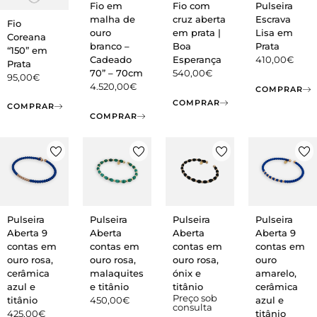
Fio em
Fio com
Pulseira
malha de
cruz aberta
Escrava
Fio
ouro
em prata |
Lisa em
Coreana
branco –
Boa
Prata
“150” em
Cadeado
Esperança
410,00
€
Prata
70” – 70cm
540,00
€
95,00
€
4.520,00
€
COMPRAR
COMPRAR
COMPRAR
COMPRAR
Pulseira
Pulseira
Pulseira
Pulseira
Aberta 9
Aberta
Aberta
Aberta 9
contas em
contas em
contas em
contas em
ouro rosa,
ouro rosa,
ouro rosa,
ouro
cerâmica
malaquites
ónix e
amarelo,
azul e
e titânio
titânio
cerâmica
Preço sob
titânio
450,00
€
azul e
consulta
425,00
€
titânio