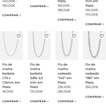
140,00
€
-
Prata
mm em
190,00
€
155,00
€
-
Prata
COMPRAR
185,00
€
150,00
€
-
170,00
€
COMPRAR
COMPRAR
COMPRAR
Fio de
Fio de
Fio de
Fio de
malha
malha
malha
malha
barbela
barbela
cadeado
cadeado
1,75 x
3,85x 2,3
“140” em
“180” em
1,15mm em
mm em
Prata
Prata
Prata
Prata
230,00
€
-
350,00
€
95,00
€
170,00
€
290,00
€
COMPRAR
COMPRAR
COMPRAR
COMPRAR