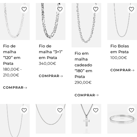
Fio de
Fio de
Fio Bolas
malha
malha “3×1”
em Prata
Fio em
“120” em
em Prata
100,00
€
malha
Prata
340,00
€
cadeado
180,00
€
-
COMPRAR
“180” em
210,00
€
COMPRAR
Prata
290,00
€
COMPRAR
COMPRAR