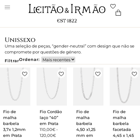
Unissexo
Uma seleção de peças, “gender-neutral” com design que não se
compromete por questões de género.
Ordenar:
Filtrar
Fio de
Fio Cordão
Fio de
Fio de
malha
laço “40”
malha
malha
barbela
em Prata
barbela
barbela
3,7x 1,2mm
110,00
€
-
4,50 x1,25
facetada
em Prata
120,00
€
mm em
4,45 x 1,45