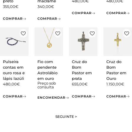
preto
macramé
480,00
€
480,00
€
355,00
€
340,00
€
COMPRAR
COMPRAR
COMPRAR
COMPRAR
Pulseira
Fio com
Cruz do
Cruz do
contas em
pendente
Bom
Bom
ouro rosa e
Astrolábio
Pastor em
Pastor em
lápis lazúli
em ouro
prata
Ouro
Preço sob
480,00
€
655,00
€
1.150,00
€
consulta
COMPRAR
COMPRAR
COMPRAR
ENCOMENDAR
SEGUINTE >