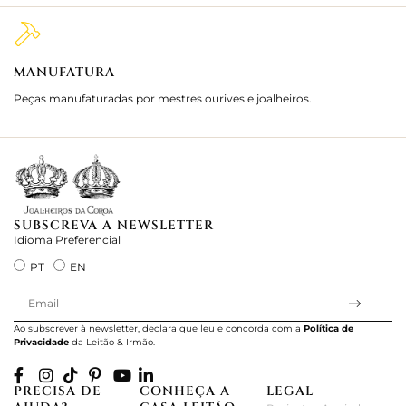
MANUFATURA
M
Peças manufaturadas por mestres ourives e joalheiros.
Jo
e 
SUBSCREVA A NEWSLETTER
Idioma Preferencial
PT
EN
Ao subscrever à newsletter, declara que leu e concorda com a
Política de
Privacidade
da Leitão & Irmão.
PRECISA DE
CONHEÇA A
LEGAL