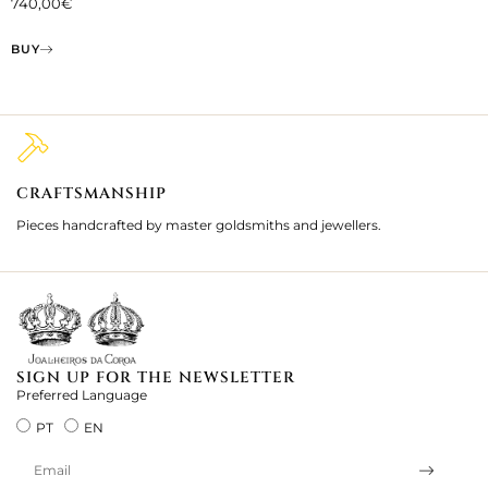
740,00
€
BUY
CRAFTSMANSHIP
2
Pieces handcrafted by master goldsmiths and jewellers.
Je
ki
SIGN UP FOR THE NEWSLETTER
Preferred Language
PT
EN