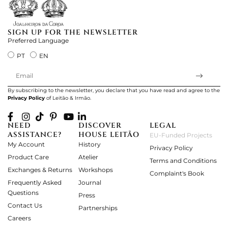
SIGN UP FOR THE NEWSLETTER
Preferred Language
PT
EN
By subscribing to the newsletter, you declare that you have read and agree to the
Privacy Policy
of Leitão & Irmão.
NEED
DISCOVER
LEGAL
ASSISTANCE?
HOUSE LEITÃO
EU-Funded Projects
My Account
History
Privacy Policy
Product Care
Atelier
Terms and Conditions
Exchanges & Returns
Workshops
Complaint's Book
Frequently Asked
Journal
Questions
Press
Contact Us
Partnerships
Careers