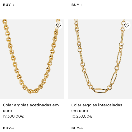
BUY
BUY
Colar argolas acetinadas em
Colar argolas intercaladas
ouro
em ouro
17.300,00
€
10.250,00
€
BUY
BUY