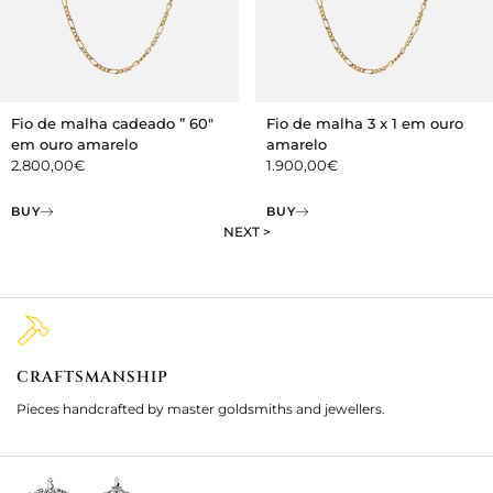
Fio de malha cadeado ” 60″
Fio de malha 3 x 1 em ouro
em ouro amarelo
amarelo
2.800,00
€
1.900,00
€
BUY
BUY
NEXT >
CRAFTSMANSHIP
2
Pieces handcrafted by master goldsmiths and jewellers.
Je
ki