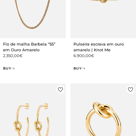
Pulseira escrava em ouro
Fio de malha Barbela “55”
amarelo | Knot Me
em Ouro Amarelo
6.900,00
€
2.350,00
€
BUY
BUY